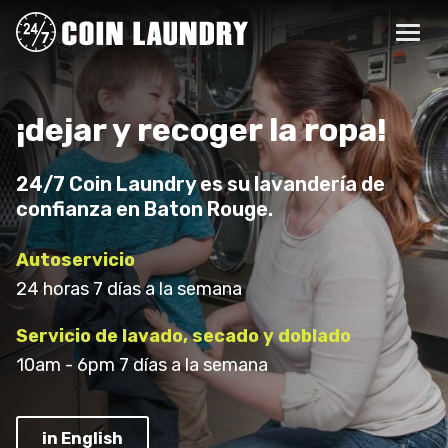
¡dejar y recoger la ropa!
24/7 Coin Laundry es su lavandería de
confianza en Baton Rouge.
Autoservicio
24 horas 7 días a la semana
Servicio de lavado, secado y doblado
10am - 6pm 7 días a la semana
in English